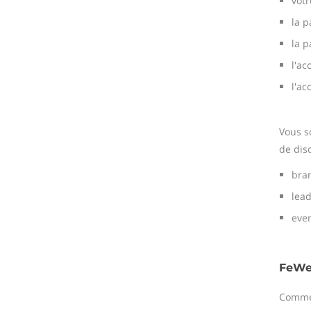
votr
la p
la p
l'ac
l'a
Vous s
de disc
bra
lea
eve
FeWe
Commen