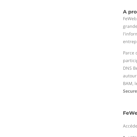
A pr
FeWeb,
grande
l'info
entrep
Parce 
partic
DNS Be
autour
BAM, l
Secure
FeWeb
Accéde