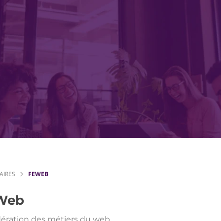
AIRES
FEWEB
Web
dération des métiers du web