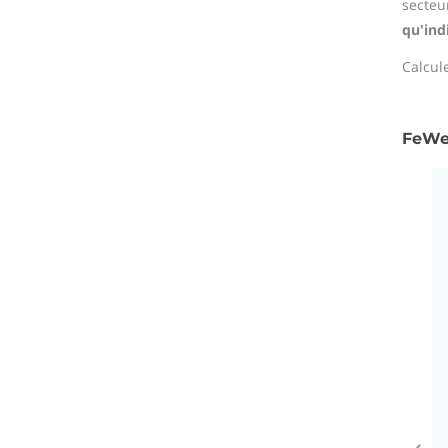
secteu
qu'ind
Calcul
FeWe