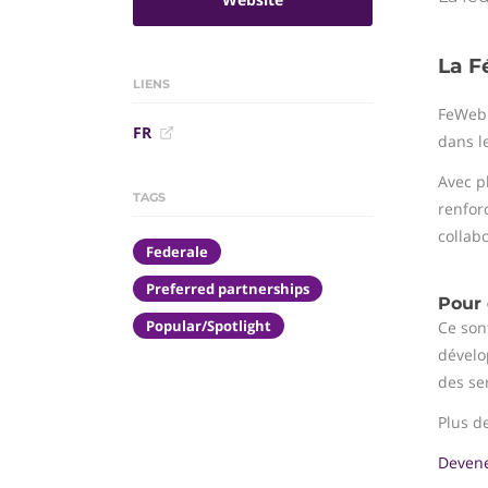
La F
LIENS
FeWeb 
FR
dans l
Avec p
TAGS
renforc
collab
Federale
Preferred partnerships
Pour 
Popular/Spotlight
Ce son
dévelo
des se
Plus d
Devene