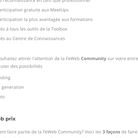
e reconnaissance en tant que professionnel
articipation gratuite aux MeetUps
articipation la plus avantagée aux formations
cès à tous les outils de la Toolbox
ccès au Centre de Connaissances
ouhaitez attirer l'attention de la FeWeb
Community
sur votre entre
uter des possibilités
nding
d generation
nts
b prix
t faire partie de la FeWeb Community? Voici les
3 façons
de faire