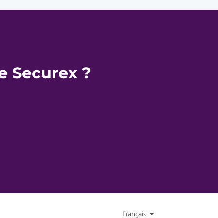
de Securex ?
Français