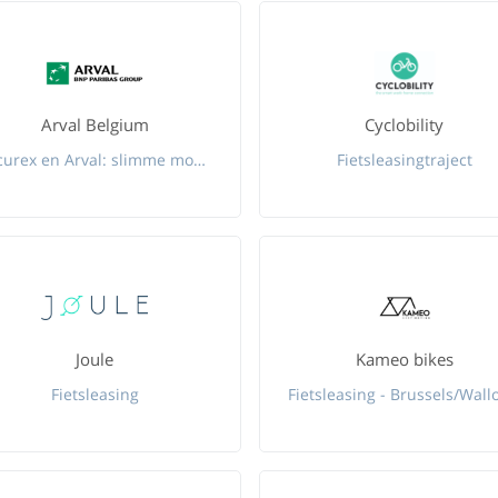
Arval Belgium
Cyclobility
Securex en Arval: slimme mobiliteit voor zelfstandigen en kleine ondernemingen
Fietsleasingtraject
Joule
Kameo bikes
Fietsleasing