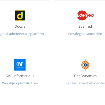
Doccle
Edenred
gitaal administratieplatform
Extralegale voordelen
GAP Informatique
GeoDynamics
Werktijd optimaliseren
Beheer je werf efficiënte