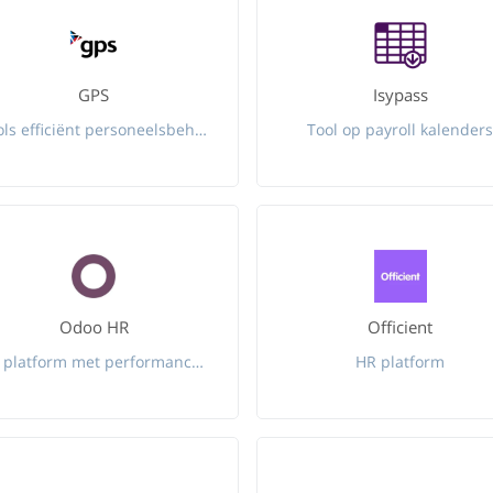
GPS
Isypass
Tools efficiënt personeelsbeheer
Tool op payroll kalender
Odoo HR
Officient
HR platform met performance management|ERP en CRM op 1 plek
HR platform