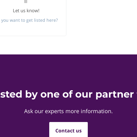
Let us know!
 you want to get listed here?
ested by one of our partner 
Ask our experts more information.
Contact us