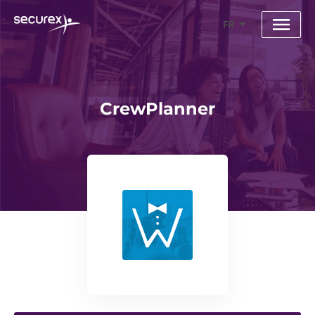
FR
CrewPlanner