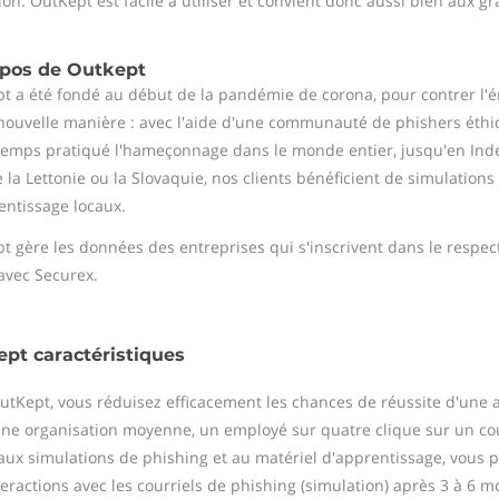
ion. OutKept est facile à utiliser et convient donc aussi bien aux 
opos de Outkept
t a été fondé au début de la pandémie de corona, pour contrer l'
nouvelle manière : avec l'aide d'une communauté de phishers éthiq
temps pratiqué l'hameçonnage dans le monde entier, jusqu'en Inde
la Lettonie ou la Slovaquie, nos clients bénéficient de simulation
entissage locaux.
t gère les données des entreprises qui s'inscrivent dans le respect
 avec Securex.
pt caractéristiques
utKept, vous réduisez efficacement les chances de réussite d'une 
ne organisation moyenne, un employé sur quatre clique sur un c
aux simulations de phishing et au matériel d'apprentissage, vous 
teractions avec les courriels de phishing (simulation) après 3 à 6 m