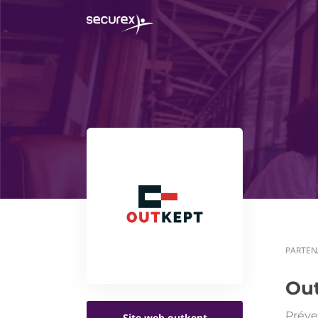
PARTEN
Ou
Préve
Site web outkept