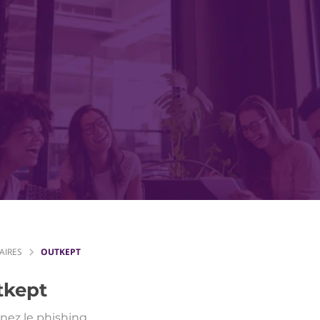
AIRES
OUTKEPT
tkept
nez le phishing