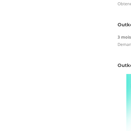
Obtene
Outke
3 mois 
Demand
Outke