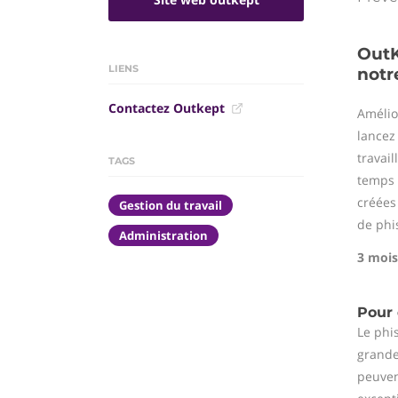
OutK
LIENS
notr
Contactez Outkept
Amélio
lancez
travai
TAGS
temps 
créées
Gestion du travail
de phi
Administration
3 mois 
Pour 
Le phi
grande
peuven