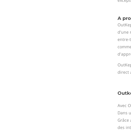
except
A pr
OutKep
d'une 
entre-
comme 
d'appr
OutKep
direct
Outke
Avec O
Dans u
Grâce 
des in