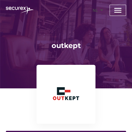
NL
outkept